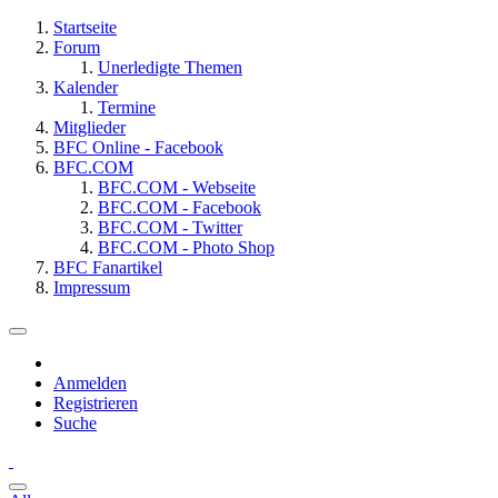
Startseite
Forum
Unerledigte Themen
Kalender
Termine
Mitglieder
BFC Online - Facebook
BFC.COM
BFC.COM - Webseite
BFC.COM - Facebook
BFC.COM - Twitter
BFC.COM - Photo Shop
BFC Fanartikel
Impressum
Anmelden
Registrieren
Suche