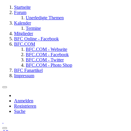
Startseite
Forum
Unerledigte Themen
Kalender
Termine
Mitglieder
BFC Online - Facebook
BFC.COM
BFC.COM - Webseite
BFC.COM - Facebook
BFC.COM - Twitter
BFC.COM - Photo Shop
BFC Fanartikel
Impressum
Anmelden
Registrieren
Suche