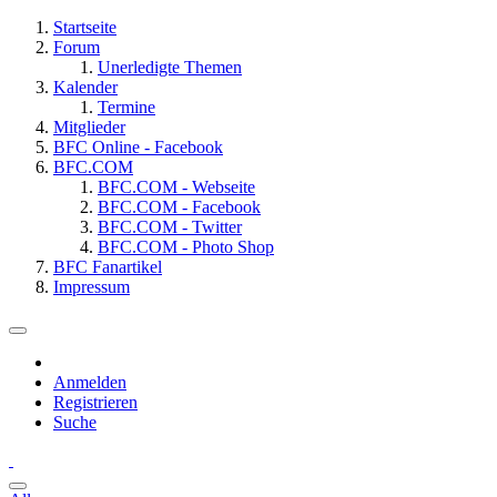
Startseite
Forum
Unerledigte Themen
Kalender
Termine
Mitglieder
BFC Online - Facebook
BFC.COM
BFC.COM - Webseite
BFC.COM - Facebook
BFC.COM - Twitter
BFC.COM - Photo Shop
BFC Fanartikel
Impressum
Anmelden
Registrieren
Suche