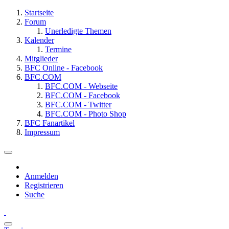
Startseite
Forum
Unerledigte Themen
Kalender
Termine
Mitglieder
BFC Online - Facebook
BFC.COM
BFC.COM - Webseite
BFC.COM - Facebook
BFC.COM - Twitter
BFC.COM - Photo Shop
BFC Fanartikel
Impressum
Anmelden
Registrieren
Suche