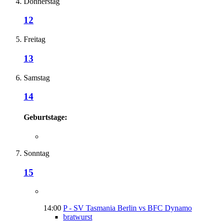
Donnerstag
12
Freitag
13
Samstag
14
Geburtstage:
Sonntag
15
14:00
P - SV Tasmania Berlin vs BFC Dynamo
bratwurst