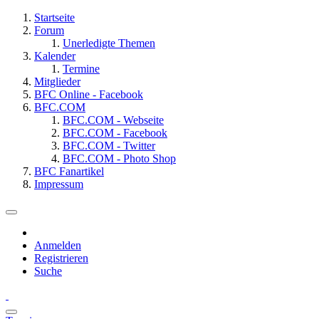
Startseite
Forum
Unerledigte Themen
Kalender
Termine
Mitglieder
BFC Online - Facebook
BFC.COM
BFC.COM - Webseite
BFC.COM - Facebook
BFC.COM - Twitter
BFC.COM - Photo Shop
BFC Fanartikel
Impressum
Anmelden
Registrieren
Suche