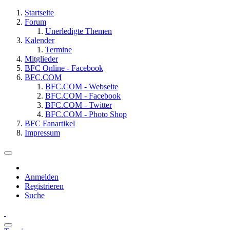
Startseite
Forum
Unerledigte Themen
Kalender
Termine
Mitglieder
BFC Online - Facebook
BFC.COM
BFC.COM - Webseite
BFC.COM - Facebook
BFC.COM - Twitter
BFC.COM - Photo Shop
BFC Fanartikel
Impressum
Anmelden
Registrieren
Suche