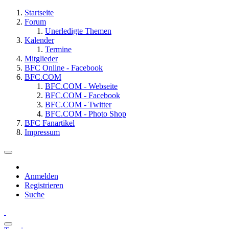
Startseite
Forum
Unerledigte Themen
Kalender
Termine
Mitglieder
BFC Online - Facebook
BFC.COM
BFC.COM - Webseite
BFC.COM - Facebook
BFC.COM - Twitter
BFC.COM - Photo Shop
BFC Fanartikel
Impressum
Anmelden
Registrieren
Suche