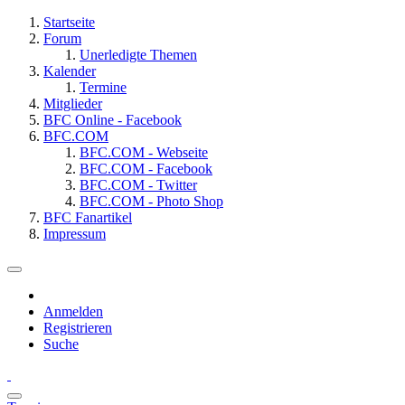
Startseite
Forum
Unerledigte Themen
Kalender
Termine
Mitglieder
BFC Online - Facebook
BFC.COM
BFC.COM - Webseite
BFC.COM - Facebook
BFC.COM - Twitter
BFC.COM - Photo Shop
BFC Fanartikel
Impressum
Anmelden
Registrieren
Suche