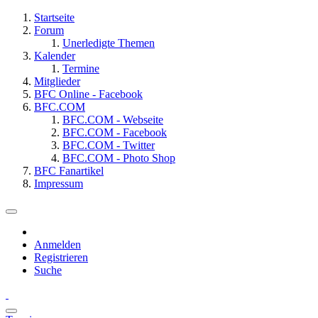
Startseite
Forum
Unerledigte Themen
Kalender
Termine
Mitglieder
BFC Online - Facebook
BFC.COM
BFC.COM - Webseite
BFC.COM - Facebook
BFC.COM - Twitter
BFC.COM - Photo Shop
BFC Fanartikel
Impressum
Anmelden
Registrieren
Suche