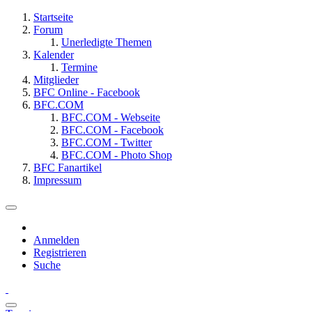
Startseite
Forum
Unerledigte Themen
Kalender
Termine
Mitglieder
BFC Online - Facebook
BFC.COM
BFC.COM - Webseite
BFC.COM - Facebook
BFC.COM - Twitter
BFC.COM - Photo Shop
BFC Fanartikel
Impressum
Anmelden
Registrieren
Suche