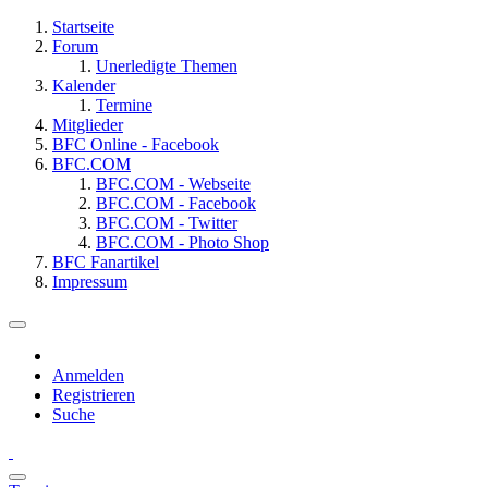
Startseite
Forum
Unerledigte Themen
Kalender
Termine
Mitglieder
BFC Online - Facebook
BFC.COM
BFC.COM - Webseite
BFC.COM - Facebook
BFC.COM - Twitter
BFC.COM - Photo Shop
BFC Fanartikel
Impressum
Anmelden
Registrieren
Suche