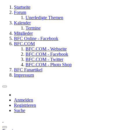
Startseite
Forum
Unerledigte Themen
Kalender
Termine
Mitglieder
BFC Online - Facebook
BFC.COM
BFC.COM - Webseite
BFC.COM - Facebook
BFC.COM - Twitter
BFC.COM - Photo Shop
BFC Fanartikel
Impressum
Anmelden
Registrieren
Suche