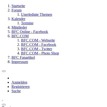
Startseite
Forum
Unerledigte Themen
Kalender
Termine
Mitglieder
BFC Online - Facebook
BFC.COM
BFC.COM - Webseite
BFC.COM - Facebook
BFC.COM - Twitter
BFC.COM - Photo Shop
BFC Fanartikel
Impressum
Anmelden
Registrieren
Suche