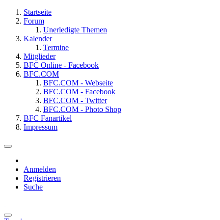
Startseite
Forum
Unerledigte Themen
Kalender
Termine
Mitglieder
BFC Online - Facebook
BFC.COM
BFC.COM - Webseite
BFC.COM - Facebook
BFC.COM - Twitter
BFC.COM - Photo Shop
BFC Fanartikel
Impressum
Anmelden
Registrieren
Suche